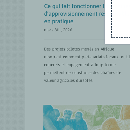
Ce qui fait fonctionner les chaîne
d’approvisionnement responsable
en pratique
mars 8th, 2026
Des projets pilotes menés en Afrique
montrent comment partenariats locaux, outil
concrets et engagement à long terme
permettent de construire des chaînes de
valeur agricoles durables.
Intégrer la promotion de
l’emploi des jeunes ruraux
dans votre projet ⏤ C’est