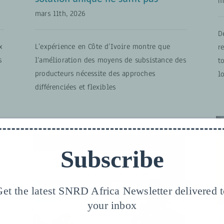
m
mars 11th, 2026
D
L’expérience en Côte d’Ivoire montre que
x
r
l’amélioration des moyens de subsistance des
s
t
producteurs nécessite des approches
l
différenciées et flexibles
Subscribe
et the latest SNRD Africa Newsletter delivered 
your inbox
Une référence
1