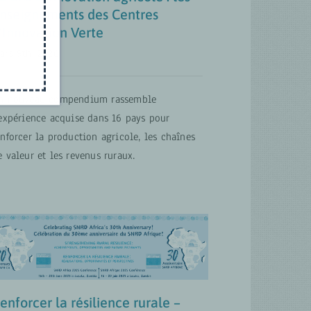
nseignements des Centres
’Innovation Verte
ars 9th, 2026
n nouveau compendium rassemble
’expérience acquise dans 16 pays pour
enforcer la production agricole, les chaînes
Renforcer la résilience
e valeur et les revenus ruraux.
rurale – Réalisations,
opportunités et
perspectives d’avenir
Agrobusiness inclusif
Approches
Transformatives en Matière de Genre
ATVET FR
Climat et nature
COLLABORATION FR
Digital
Transformation FR
MISES À JOUR
enforcer la résilience rurale –
Politiques de développement rural