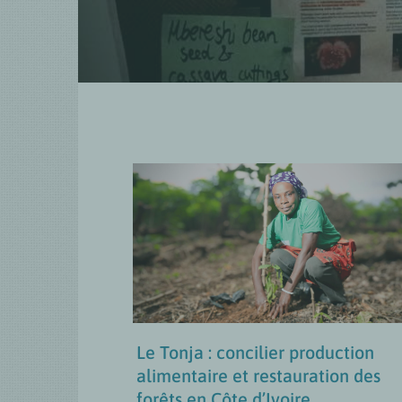
Le Tonja : concilier
production alimentaire et
restauration des forêts en
Côte d’Ivoire
Approches Transformatives en Matière
de Genre
MISES À JOUR
Le Tonja : concilier production
alimentaire et restauration des
forêts en Côte d’Ivoire