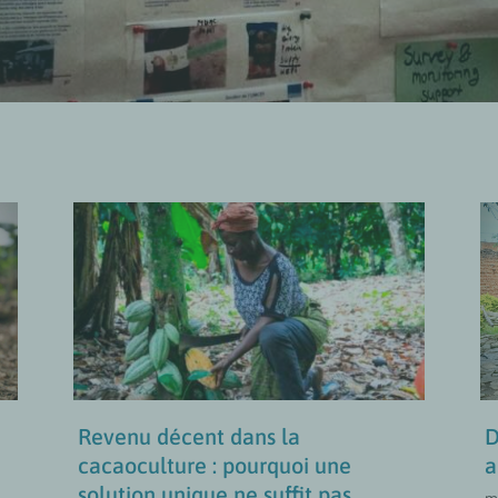
Revenu décent dans la
cacaoculture : pourquoi
une solution unique ne
suffit pas
Approches Transformatives en Matière
de Genre
MISES À JOUR
Revenu décent dans la
D
cacaoculture : pourquoi une
a
solution unique ne suffit pas