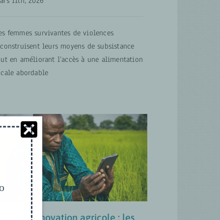
ars 11th, 2026
es femmes survivantes de violences
econstruisent leurs moyens de subsistance
out en améliorant l’accès à une alimentation
ocale abordable
12 ans d’innovation
agricole : les
enseignements des Centres
d’Innovation Verte
Agrobusiness inclusif
MISES À JOUR
to
2 ans d’innovation agricole : les