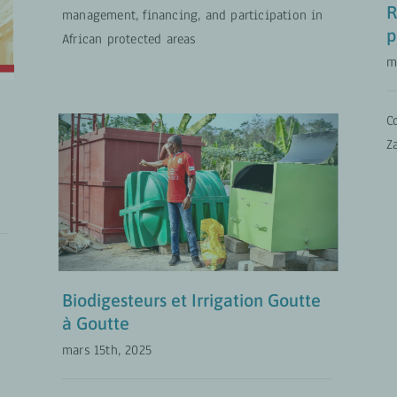
R
management, financing, and participation in
p
African protected areas
m
C
Z
Biodigesteurs et Irrigation
Goutte à Goutte
MISES À JOUR
Politiques de
développement rural
Biodigesteurs et Irrigation Goutte
à Goutte
mars 15th, 2025