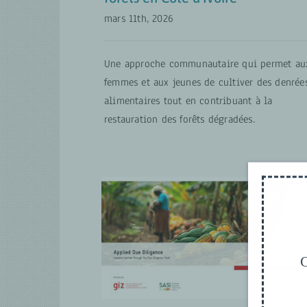
mars 11th, 2026
Une approche communautaire qui permet au
femmes et aux jeunes de cultiver des denrée
alimentaires tout en contribuant à la
restauration des forêts dégradées.
Ce qui fait fonctionner les
chaînes
d’approvisionnement
responsables en pratique
G
Agrobusiness inclusif
ATVET FR
MISES
À JOUR