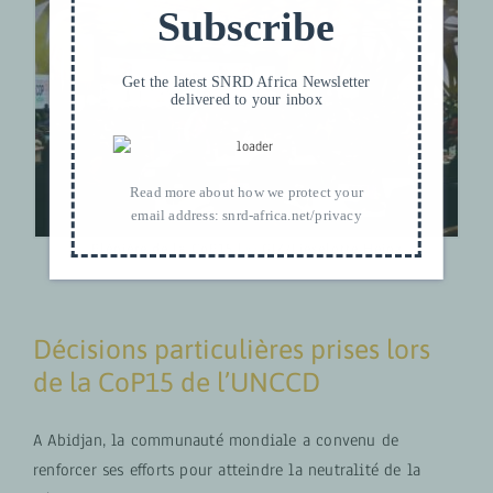
Subscribe
Get the latest SNRD Africa Newsletter
delivered to your inbox
Read more about how we protect your
email address:
snrd-africa.net/privacy
Plénière de la CoP15 | © GIZ/Lieselotte Heinz
Décisions particulières prises lors
de la CoP15 de l’UNCCD
A Abidjan, la communauté mondiale a convenu de
renforcer ses efforts pour atteindre la neutralité de la