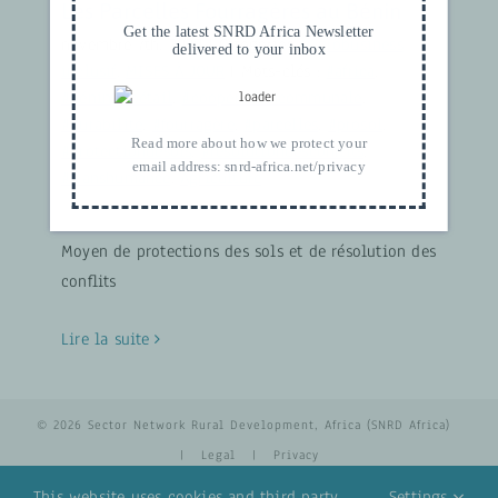
Les Parcelles Fourragères au Bénin
Get the latest SNRD Africa Newsletter
novembre 7th, 2020
|
Catégories :
Agrobusiness
delivered to your inbox
inclusif
,
MISES À JOUR
|
Mots-clés :
#africa
,
#bénin
,
#bétail
,
#coopérationcommunale
,
#durabilité
,
#fourragère
,
#parcelles
,
#prosol
,
Read more about how we protect your
#protectiondesols
,
#résolutiondesconflits
,
email address:
snrd-africa.net/privacy
#transhumance
,
Agriculture
Moyen de protections des sols et de résolution des
conflits
Lire la suite
© 2026 Sector Network Rural Development, Africa (SNRD Africa)
|
Legal
|
Privacy
This website uses cookies and third party
Settings