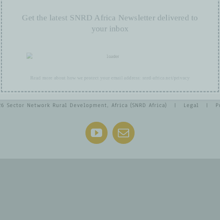
Get the latest SNRD Africa Newsletter delivered t
your inbox
Read more about how we protect your email address:
snrd-africa.net/privacy
26 Sector Network Rural Development, Africa (SNRD Africa) |
Legal
|
P
YouTube
Email