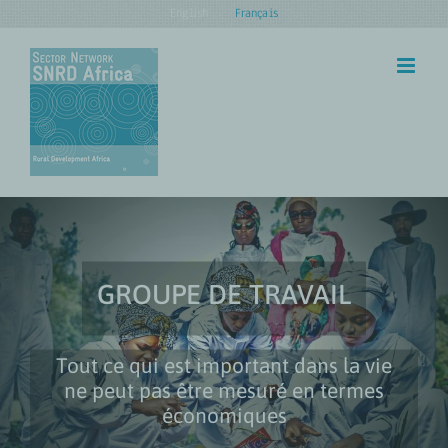
Skip
English
Français
to
content
GROUPE DE TRAVAIL
Tout ce qui est important dans la vie
ne peut pas être mesuré en termes
économiques