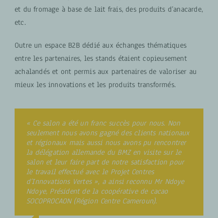
et du fromage à base de lait frais, des produits d’anacarde,
etc.
Outre un espace B2B dédié aux échanges thématiques
entre les partenaires, les stands étaient copieusement
achalandés et ont permis aux partenaires de valoriser au
mieux les innovations et les produits transformés.
« Ce salon a été un franc succès pour nous. Non
seulement nous avons gagné des clients nationaux
et régionaux mais aussi nous avons pu rencontrer
la délégation allemande du BMZ en visite sur le
salon et leur faire part de notre satisfaction pour
le travail effectué avec le Projet Centres
d’Innovations Vertes », a ainsi reconnu Mr Ndoye
Ndoye, Président de la coopérative de cacao
SOCOPROCAON (Région Centre Cameroun).