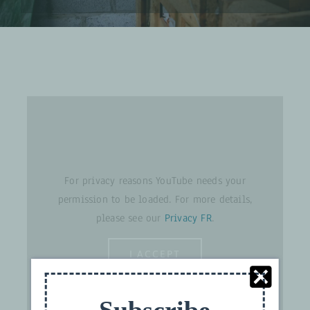
For privacy reasons YouTube needs your
permission to be loaded. For more details,
please see our
Privacy FR
.
I ACCEPT
Subscribe