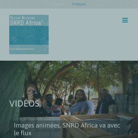
Skip
English
Français
to
content
VIDÉOS
Images animées, SNRD Africa va avec
le flux