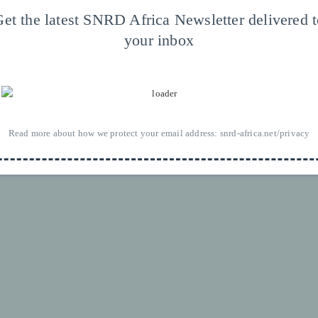
et the latest SNRD Africa Newsletter delivered 
your inbox
26 Sector Network Rural Development, Africa (SNRD Africa) |
Legal
|
Pr
YouTube
Email
Read more about how we protect your email address:
snrd-africa.net/privacy