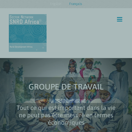
Skip
English
Français
to
content
GROUPE DE TRAVAIL
Tout ce qui est important dans la vie
ne peut pas être mesuré en termes
économiques