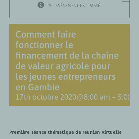
CET ÉVÈNEMENT EST PASSÉ.
Comment faire
fonctionner le
financement de la chaîne
de valeur agricole pour
les jeunes entrepreneurs
en Gambie
17th octobre 2020@8:00 am
–
5:00 
Première séance thématique de réunion virtuelle