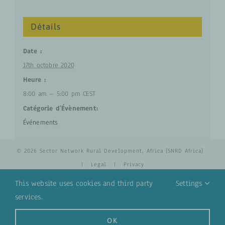
Détails
Date :
17th octobre 2020
Heure :
8:00 am – 5:00 pm
CEST
Catégorie d’Évènement:
Événements
© 2026 Sector Network Rural Development, Africa (SNRD Africa)
|
Legal
|
Privacy
This website uses cookies and third party
Settings
services.
YouTube
Email
OK