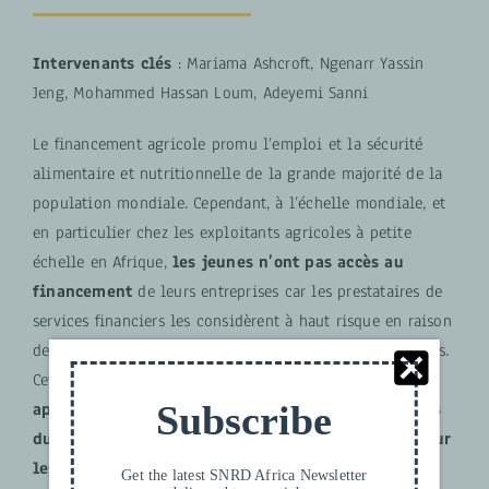
Intervenants clés
:
Mariama Ashcroft, Ngenarr Yassin
Jeng, Mohammed Hassan Loum, Adeyemi Sanni
Le financement agricole promu l’emploi et la sécurité
alimentaire et nutritionnelle de la grande majorité de la
population mondiale. Cependant, à l’échelle mondiale, et
en particulier chez les exploitants agricoles à petite
échelle en Afrique,
les jeunes n’ont pas accès au
financement
de leurs entreprises car les prestataires de
services financiers les considèrent à haut risque en raison
de leur manque d’expérience et de l’absence de garanties.
Cette contribution donnera un aperçu des
leçons
Subscribe
apprises et des bonnes pratiques
en matière
d’accès
durable au financement de la chaîne de valeur pour
les jeunes et les GIE.
Get the latest SNRD Africa Newsletter