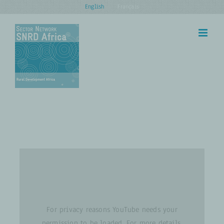
Skip
English
Français
to
content
For privacy reasons YouTube needs your
permission to be loaded. For more details,