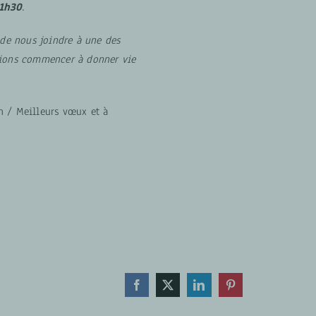
11h30
.
 de nous joindre à une des
sions commencer à donner vie
n / Meilleurs vœux et à
Facebook
X
LinkedIn
Pinterest