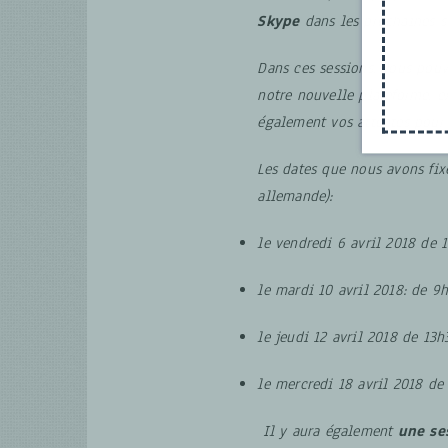
Skype
dans les prochaines s
Dans ces sessions, vous pouv
notre nouvelle plateforme, e
également vos attentes pou
Les dates que nous avons fix
allemande):
le vendredi 6 avril 2018 de 
le mardi 10 avril 2018: de 9
le jeudi 12 avril 2018 de 13
le mercredi 18 avril 2018 de
Il y aura également
une se