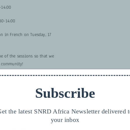
-14:00
30-14:00
on in French on Tuesday, 17
e of the sessions so that we
ur community!
travail FSNR,
Subscribe
 nouvelle communauté d’IDA,
beaucoup d’idées et beaucoup
levées.
et the latest SNRD Africa Newsletter delivered 
your inbox
munity managers, Robin et
t des
sessions Q & A via