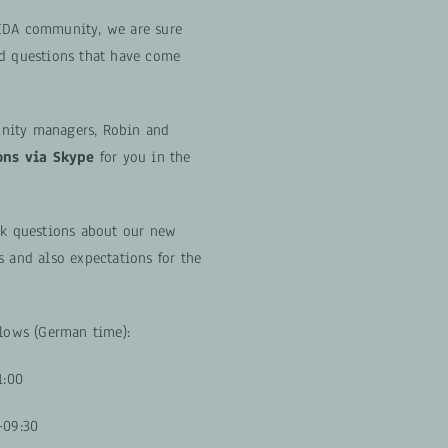
IDA community, we are sure
nd questions that have come
nity managers, Robin and
ons via Skype
for you in the
sk questions about our new
s and also expectations for the
llows (German time):
1:00
-09:30