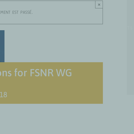
×
EMENT EST PASSÉ.
OUS SOMMES
GROUPES DE TRAVAIL
PROJETS
ions for FSNR WG
018