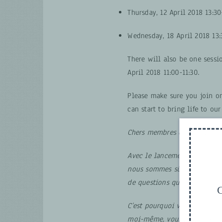
Thursday, 12 April 2018 13:30
Wednesday, 18 April 2018 13:
There will also be one sessi
April 2018 11:00-11:30.
Please make sure you join on
can start to bring life to o
Chers membres du groupe de 
Avec le lancement de notre
nous sommes sûrs qu’il y a 
de questions qui ont été sou
G
C’est pourquoi vos deux com
moi-même, vous proposeron