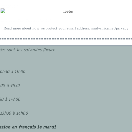
emaines !
ez poser des questions sur
xprimer vos souhaits et
Read more about how we protect your email address:
snrd-africa.net/privacy
r la communauté de FSNR.
ées sont les suivantes (heure
10h30 à 11h00
h00 à 9h30
h30 à 14h00
 13h30 à 14h00
ssion en français le mardi