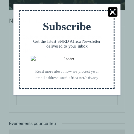
Novotel Hotel Abidjan
Subscribe
Adresse
10 Boulevard du General de Gaulle, Plateau,
Get the latest SNRD Africa Newsletter
Abidjan, Côte d'Ivoire
delivered to your inbox
Abidjan
,
Recevoir l’Itinéraire à suivre
Read more about how we protect your
email address:
snrd-africa.net/privacy
Évènements pour ce lieu